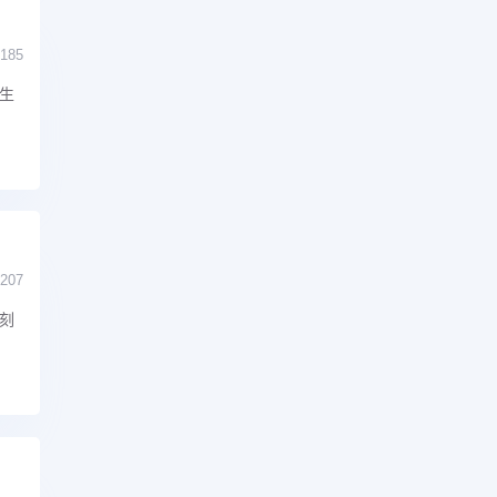
185
生
207
刻