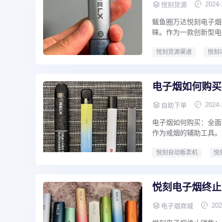
2024-
悦刻货源
鲅鱼圈万达悦刻电子烟
睐。作为一款创新型电
悦刻货源渠道
悦刻
电子烟如何购买
2024-
自助下单
电子烟如何购买：全面
作为戒烟的辅助工具。
悦刻自动贩卖机
悦
悦刻电子烟终止
202
电子烟商城