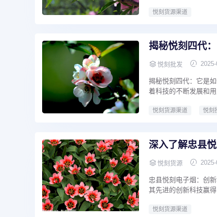
悦刻货源渠道
揭秘悦刻四代：
2025-
悦刻批发
揭秘悦刻四代：它是如
着科技的不断发展和用
悦刻货源渠道
悦刻
深入了解忠县悦
2025-
悦刻货源
忠县悦刻电子烟：创新
其先进的创新科技赢得
悦刻货源渠道