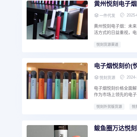
黄州悦刻电子烟
2025-
一件代发
黄州悦刻电子烟：未来
活方式的日益重视，电
悦刻货源渠道
电子烟悦刻价(悦
2024-
悦刻货源
电子烟悦刻价格全面解
作为市场上领先的电子
悦刻外贸版货源
悦
鲅鱼圈万达悦刻