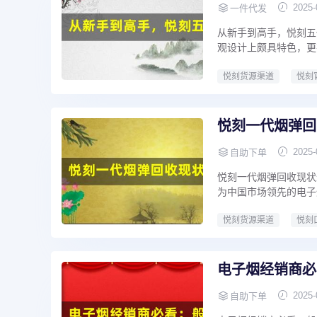
2025-
一件代发
从新手到高手，悦刻五
观设计上颇具特色，更
悦刻货源渠道
悦刻
悦刻一代烟弹回
2025-
自助下单
悦刻一代烟弹回收现状
为中国市场领先的电子
悦刻货源渠道
悦刻
电子烟经销商必
2025-
自助下单