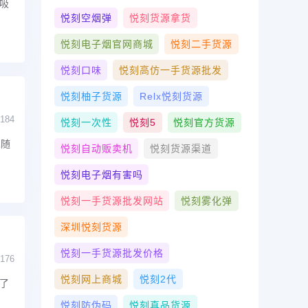
吸
悦刻空烟弹
悦刻货源拿货
悦刻电子烟官网商城
悦刻二手货源
悦刻口味
悦刻高仿一手货源批发
悦刻柚子货源
Relx悦刻货源
184
悦刻一次性
悦刻5
悦刻官方货源
人随
悦刻自动贩卖机
悦刻货源渠道
悦刻电子烟有害吗
悦刻一手货源批发网站
悦刻雾化弹
深圳悦刻货源
悦刻一手货源批发价格
176
悦刻网上商城
悦刻2代
了
悦刻防伪码
悦刻真品货源