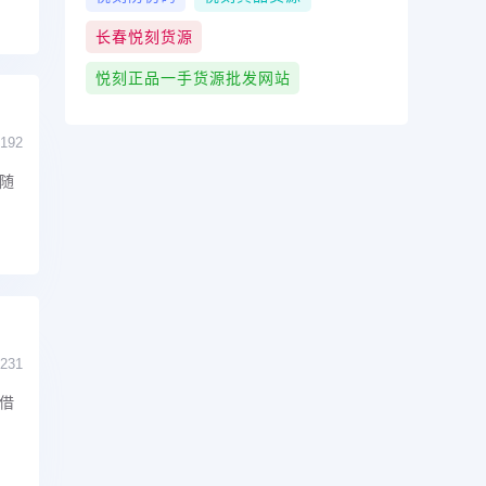
长春悦刻货源
悦刻正品一手货源批发网站
192
随
231
借