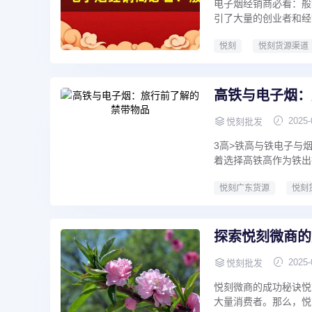
电子烟经销商必看：般
引了大量的创业者和经
悦刻
悦刻货源渠道
高铁与电子烟：
2025-
悦刻批发
3高>铁高与铁电子与
着选择高铁高作为铁出
悦刻广东货源
悦刻
探索悦刻微商的
2025-
悦刻批发
悦刻微商的成功秘诀悦
大量消费者。那么，悦