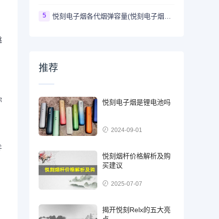
。
5
悦刻电子烟各代烟弹容量(悦刻电子烟烟弹多大)
桃
，
推荐
你
悦刻电子烟是锂电池吗
2024-09-01
并
悦刻烟杆价格解析及购
买建议
2025-07-07
揭开悦刻Relx的五大亮
点