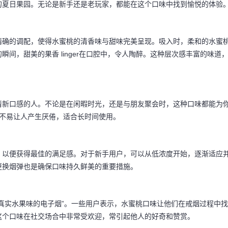
的夏日果园。无论是新手还是老玩家，都能在这个口味中找到愉悦的体验
精确的调配，使得水蜜桃的清香味与甜味完美呈现。吸入时，柔和的水蜜
间，甜美的果香 linger在口腔中，令人陶醉。这种层次感丰富的味道
清新口感的人。不论是在闲暇时光，还是与朋友聚会时，这种口味都能为
和，不易让人产生厌倦，适合长时间使用。
，以便获得最佳的满足感。对于新手用户，可以从低浓度开始，逐渐适应
更换烟弹也是确保口味持久鲜美的重要措施。
真实水果味的电子烟”。一些用户表示，水蜜桃口味让他们在戒烟过程中找
这个口味在社交场合中非常受欢迎，常引起他人的好奇和赞赏。