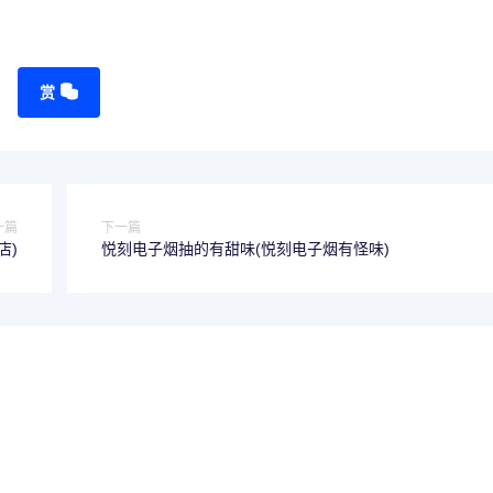
赏
一篇
下一篇
店)
悦刻电子烟抽的有甜味(悦刻电子烟有怪味)